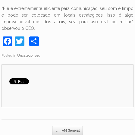
“Ele é extremamente eficiente para comunicação, seu som é limpo
e pode ser colocado em locais estratégicos. Isso é algo
imprescindível nos dias atuais, seja para uso civil ou militar”,
observou o CEO.
F
T
C
a
w
o
Posted in
Uncategorized
.
c
itt
m
e
er
p
b
ar
o
til
o
h
k
ar
Post navigation
←
AM General