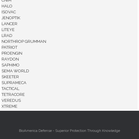
CNIM
HALO
ISOVAC
JENOPTIK
LANCER
LITEYE
LRAD
NORTHROP GRUMMAN
PATRIOT
PROENGIN
RAYDON
SAPHIMO
SEMA WORLD
SKEETER
SUPRAMECA
TACTICAL
TETRACORE
VEREDUS
XTREME
BioAmerica Defense - Superior Protection Through Knowledge